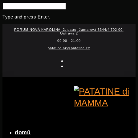
SEARCH
FOR:
Type and press Enter.
Skip
FORUM NOVÁ KAROLINA, 2. patro, Jantarová 3344/4 702 00,
to
Ostrava 2
content
09:00 - 21:00
patatine.nk@patatine.cz
facebook-
f
instagram
domů