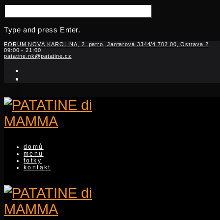
SEARCH
FOR:
Type and press Enter.
Skip
FORUM NOVÁ KAROLINA, 2. patro, Jantarová 3344/4 702 00, Ostrava 2
09:00 - 21:00
to
patatine.nk@patatine.cz
content
facebook-
f
instagram
domů
menu
fotky
kontakt