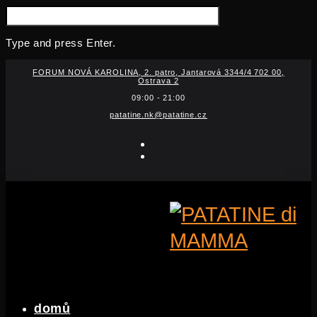
SEARCH
FOR:
Type and press Enter.
Skip
FORUM NOVÁ KAROLINA, 2. patro, Jantarová 3344/4 702 00,
to
Ostrava 2
content
09:00 - 21:00
patatine.nk@patatine.cz
facebook-
f
instagram
domů