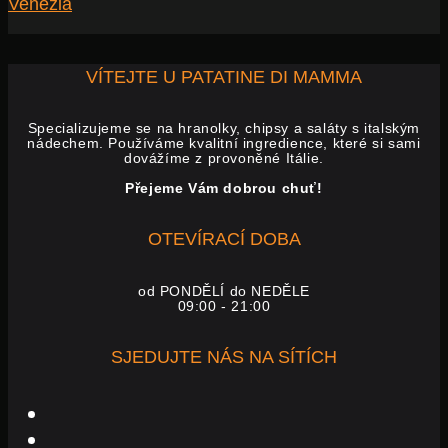
Venezia
VÍTEJTE U PATATINE DI MAMMA
Specializujeme se na hranolky, chipsy a saláty s italským
nádechem. Používáme kvalitní ingredience, které si sami
dovážíme z provoněné Itálie.
Přejeme Vám dobrou chuť!
OTEVÍRACÍ DOBA
od PONDĚLÍ do NEDĚLE
09:00 - 21:00
SJEDUJTE NÁS NA SÍTÍCH
facebook-
f
instagram