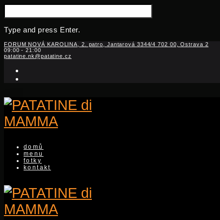
SEARCH
FOR:
Type and press Enter.
Skip
FORUM NOVÁ KAROLINA, 2. patro, Jantarová 3344/4 702 00, Ostrava 2
09:00 - 21:00
to
patatine.nk@patatine.cz
content
facebook-
f
instagram
domů
menu
fotky
kontakt